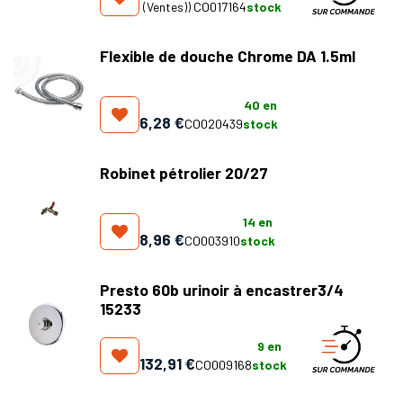
(Ventes)
)
CO017164
stock
Flexible de douche Chrome DA 1.5ml
40
en
6,28
€
CO020439
stock
Robinet pétrolier 20/27
14
en
8,96
€
CO003910
stock
Presto 60b urinoir à encastrer3/4
15233
9
en
132,91
€
CO009168
stock