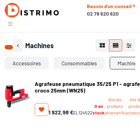
Besoin d’un conseil ?
02 78 620 620
Machines
Accessoires
Consommables
Machines
Agrafeuse pneumatique 35/25 P1 - agraf
croco 25mm (WN25)
Voir les
Voir l
0
en
produits
produ
1 922,98
€
EL124522
stock
alternatifs
accesso