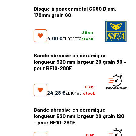
Disque à poncer métal SC60 Diam.
178mm grain 60
26
en
4,00
€
EL005703
stock
Bande abrasive en céramique
longueur 520 mm largeur 20 grain 80 -
pour BF10-280E
0
en
24,28
€
EL104861
stock
Bande abrasive en céramique
longueur 520 mm largeur 20 grain 120
- pour BF10-280E
0
en