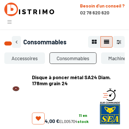
Besoin d’un conseil ?
02 78 620 620
Consommables
Accessoires
Consommables
Machines
Disque à poncer métal SA24 Diam.
178mm grain 24
11
en
4,00
€
EL005704
stock