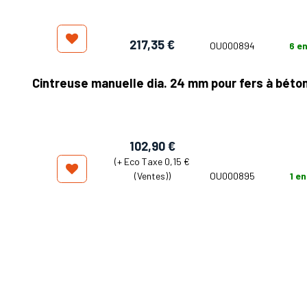
217,35
€
OU000894
6
en
Cintreuse manuelle dia. 24 mm pour fers à béto
102,90
€
(+
Eco Taxe 0,15 €
(Ventes)
)
OU000895
1
en