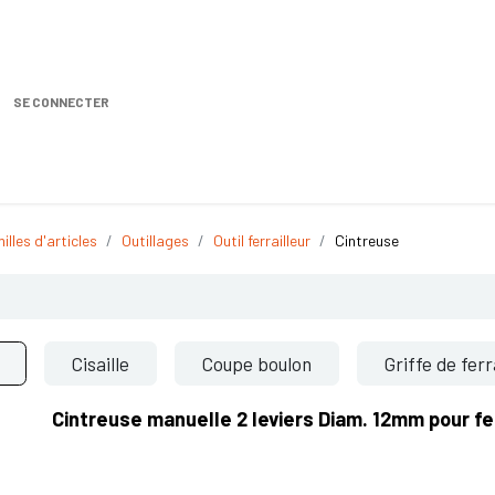
SE CONNECTER
Nos produits
Location DISTRIPLUS
Demande de
illes d'articles
Outillages
Outil ferrailleur
Cintreuse
Cisaille
Coupe boulon
Griffe de ferr
Cintreuse manuelle 2 leviers Diam. 12mm pour fe