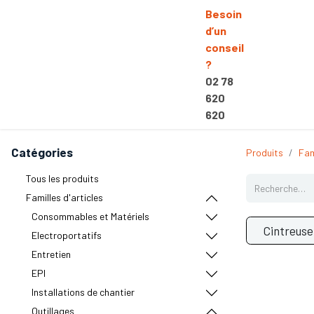
Besoin
d’un
conseil
?
02 78
620
620
Catégories
Produits
Fam
Tous les produits
Familles d'articles
Consommables et Matériels
Cintreuse
Electroportatifs
Entretien
EPI
Installations de chantier
Outillages