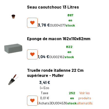
Seau caoutchouc 13 Litres
897
en
3,76
€
OU004077
stock
Eponge de macon 162x110x62mm
822
en
1,04
€
OU002162
stock
Truelle ronde italienne 22 Cm
supérieure - Muller
3,41
€
(+
Eco
Taxe
252
Voir les
0,01 €
en
produits
(Achats)
)
OU004536
stock
alternatifs