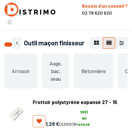
Besoin d’un conseil ?
02 78 620 620
Outil maçon finisseur
Auge,
Arrosoir
bac,
Bétonnière
Ch
seau
Frottoir polystyrène expansé 27 - 15
1051
en
1,29
€
OU009784
stock