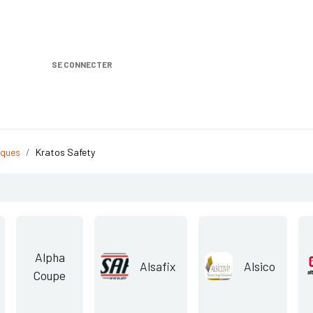
SE CONNECTER
Nos produits
Location DISTRIPLUS
Dem
ques
Kratos Safety
Alpha
Alsafix
Alsico
Coupe