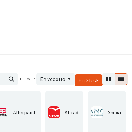
ande de SAV
Nos services
Aides au choix
FAQ
Tout savoir sur les gan
En vedette
Trier par :
En Stock
Alterpaint
Altrad
Anoxa