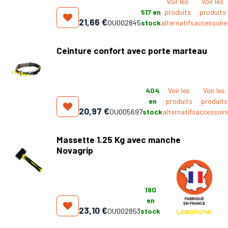
Voir les
Voir les
517
en
produits
produits
21,66
€
OU002845
stock
alternatifs
accessoire
Ceinture confort avec porte marteau
404
Voir les
Voir les
en
produits
produits
20,97
€
OU005697
stock
alternatifs
accessoir
Massette 1.25 Kg avec manche
Novagrip
190
en
23,10
€
OU002853
stock