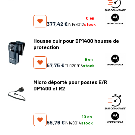
0
en
377,42
€
IN149012
stock
Housse cuir pour DP1400 housse de
protection
9
en
57,75
€
EL020915
stock
Micro déporté pour postes E/R
DP1400 et R2
10
en
55,76
€
IN149014
stock