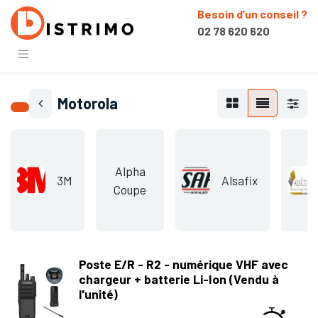
Besoin d’un conseil ?
02 78 620 620
Motorola
Alpha
3M
Alsafix
Coupe
Poste E/R - R2 - numérique VHF avec
chargeur + batterie Li-Ion (Vendu à
l'unité)