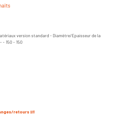
haits
matériaux version standard - Diamètre/Epaisseur de la
- - 150 - 150
anges/retours