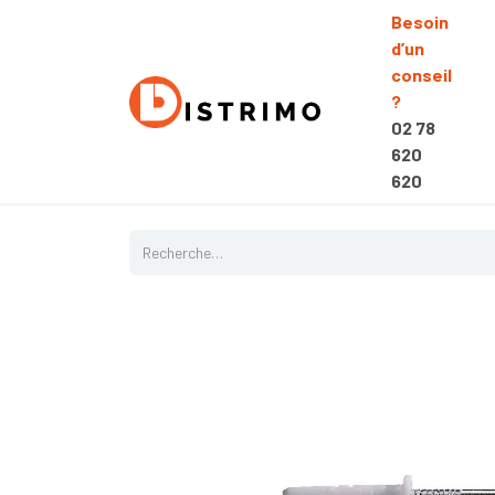
Besoin
d’un
conseil
?
02 78
620
620