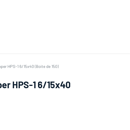
ande de SAV
Nos services
Aides au choix
FAQ
Tout savoir sur les gan
apper HPS-1 6/15x40 (Boite de 150)
pper HPS-1 6/15x40