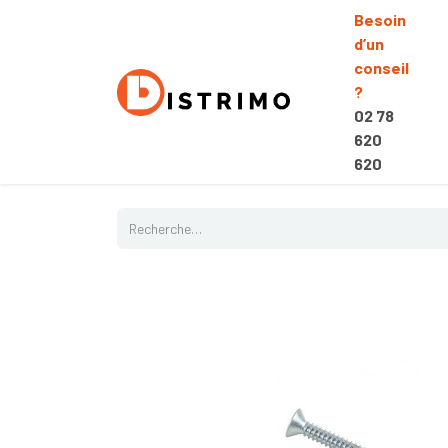
Besoin
d’un
conseil
?
02 78
620
620