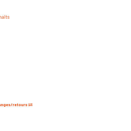
haits
anges/retours