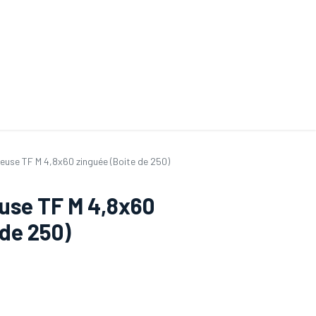
ande de SAV
Nos services
Aides au choix
FAQ
Tout savoir sur les gan
euse TF M 4,8x60 zinguée (Boite de 250)
use TF M 4,8x60
 de 250)