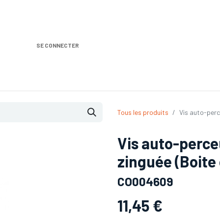
SE CONNECTER
Nos produits
Location DISTRIPLUS
Dem
Tous les produits
Vis auto-perc
Vis auto-perce
zinguée (Boite
CO004609
11,45
€