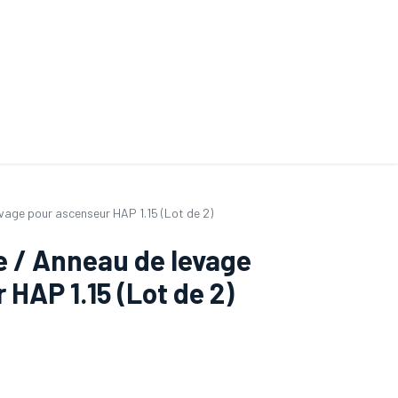
ande de SAV
Nos services
Aides au choix
FAQ
Tout savoir sur les gan
vage pour ascenseur HAP 1.15 (Lot de 2)
e / Anneau de levage
HAP 1.15 (Lot de 2)