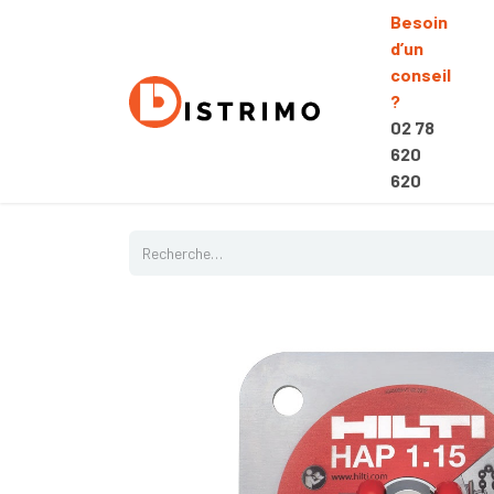
Besoin
d’un
conseil
?
02 78
620
620