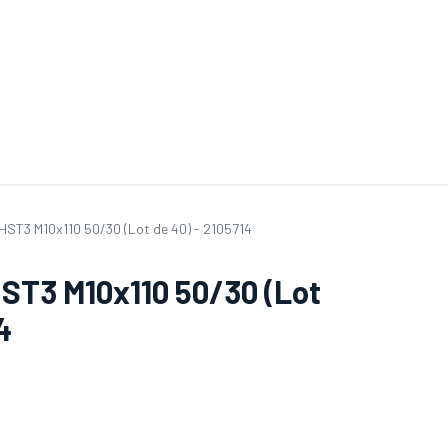
ande de SAV
Nos services
Aides au choix
FAQ
Tout savoir sur les gan
 HST3 M10x110 50/30 (Lot de 40) - 2105714
HST3 M10x110 50/30 (Lot
4