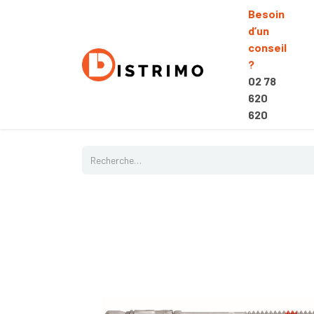
Besoin
d’un
conseil
?
02 78
620
620