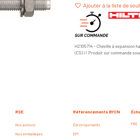
Ajouter à la liste de sou
H2105714 - Cheville à expansion h
(CS) // Produit sur commande soumi
RSE
Référencements BYCN
Éch
FAQ
Nos actions
Électroportatifs
Nos emballages
EPI