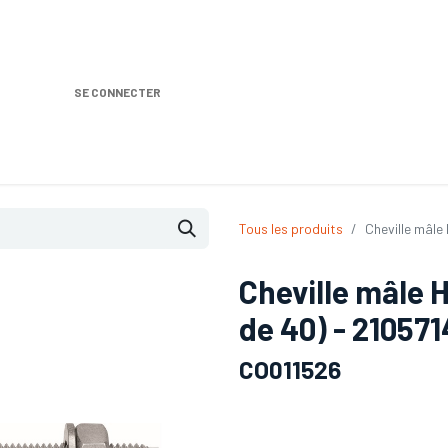
SE CONNECTER
Nos produits
Location DISTRIPLUS
Dem
Tous les produits
Cheville mâle
Cheville mâle 
de 40) - 210571
CO011526