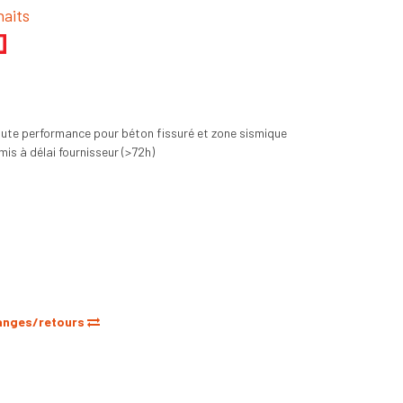
haits
aute performance pour béton fissuré et zone sismique
s à délai fournisseur (>72h)
anges/retours