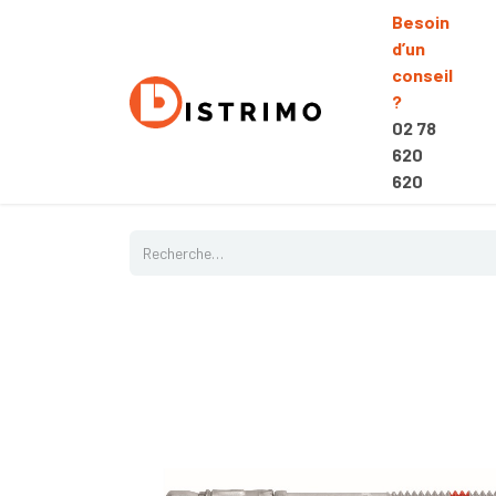
Besoin
d’un
conseil
?
02 78
620
620