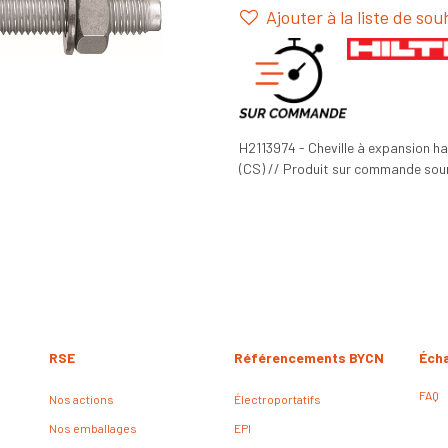
Ajouter à la liste de sou
H2113974 - Cheville à expansion h
(CS) // Produit sur commande soumi
RSE
Référencements BYCN
Éch
FAQ
Nos actions
Électroportatifs
Nos emballages
EPI