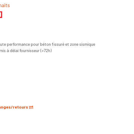
haits
aute performance pour béton fissuré et zone sismique
s à délai fournisseur (>72h)
anges/retours