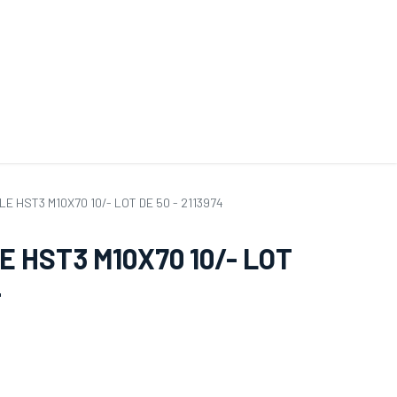
ande de SAV
Nos services
Aides au choix
FAQ
Tout savoir sur les gan
E HST3 M10X70 10/- LOT DE 50 - 2113974
 HST3 M10X70 10/- LOT
4