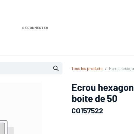
SE CONNECTER
Nos produits
Location DISTRIPLUS
Dem
Tous les produits
Ecrou hexagon
Ecrou hexagona
boite de 50
CO157522