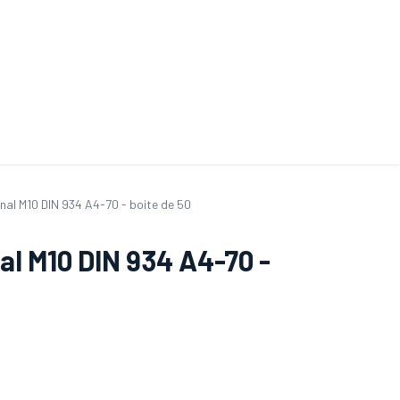
ande de SAV
Nos services
Aides au choix
FAQ
Tout savoir sur les gan
al M10 DIN 934 A4-70 - boite de 50
l M10 DIN 934 A4-70 -