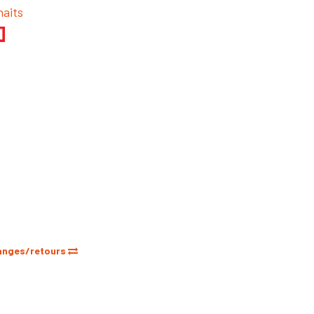
haits
anges/retours