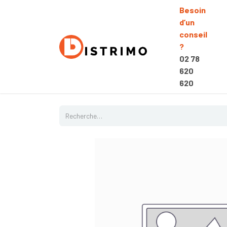
Besoin
d’un
conseil
?
02 78
620
620