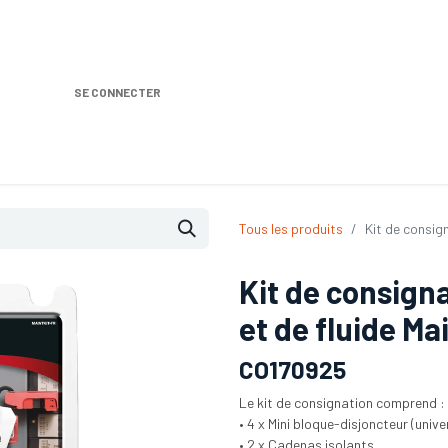
SE CONNECTER
Nos produits
Location DISTRIPLUS
Dem
Tous les produits
Kit de consign
Kit de consign
et de fluide Ma
CO170925
Le kit de consignation comprend :
• 4 x Mini bloque-disjoncteur (unive
• 2 x Cadenas isolants