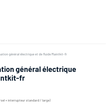
ande de SAV
Nos services
Aides au choix
FAQ
Tout savoir sur les gan
ation général électrique et de fluide Maintkit-fr
ation général électrique
intkit-fr
rsel + interrupteur standard / large)