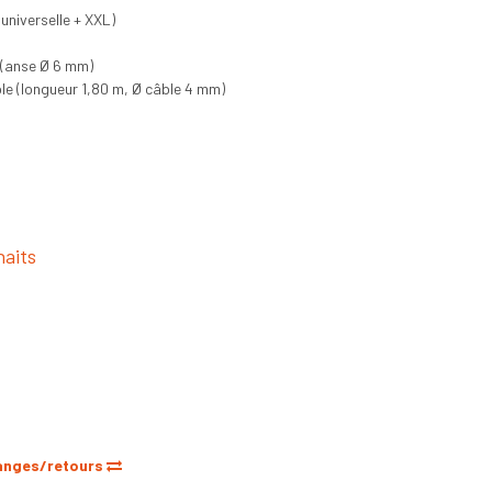
universelle + XXL)
 (anse Ø 6 mm)
ble (longueur 1,80 m, Ø câble 4 mm)
haits
anges/retours