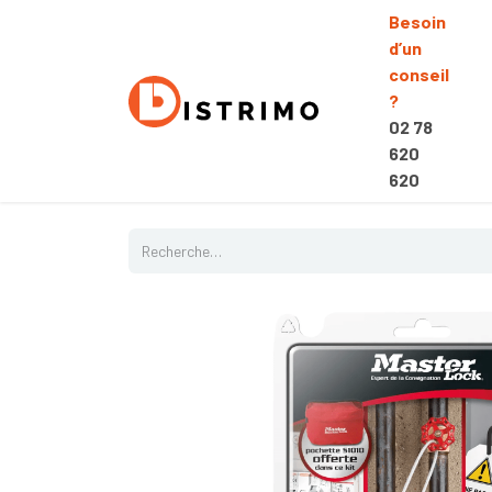
Besoin
d’un
conseil
?
02 78
620
620