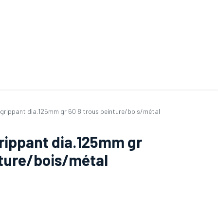
ande de SAV
Nos services
Aides au choix
FAQ
Tout savoir sur les gan
grippant dia.125mm gr 60 8 trous peinture/bois/métal
rippant dia.125mm gr
nture/bois/métal