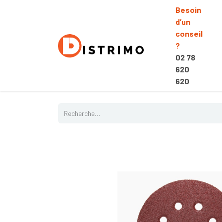
Besoin
d’un
conseil
?
02 78
620
620