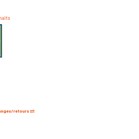
haits
anges/retours