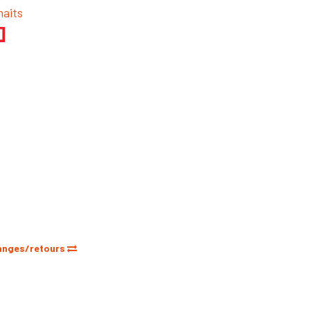
haits
anges/retours