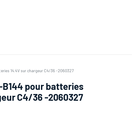
ande de SAV
Nos services
Aides au choix
FAQ
Tout savoir sur les gan
eries 14.4V sur chargeur C4/36 -2060327
B144 pour batteries
geur C4/36 -2060327