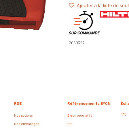
Ajouter à la liste de sou
2060327
RSE
Référencements BYCN
Éch
FAQ
Nos actions
Électroportatifs
Nos emballages
EPI