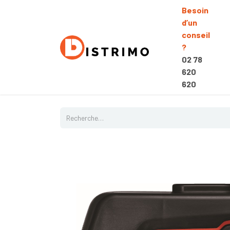
Besoin
d’un
conseil
?
02 78
620
620