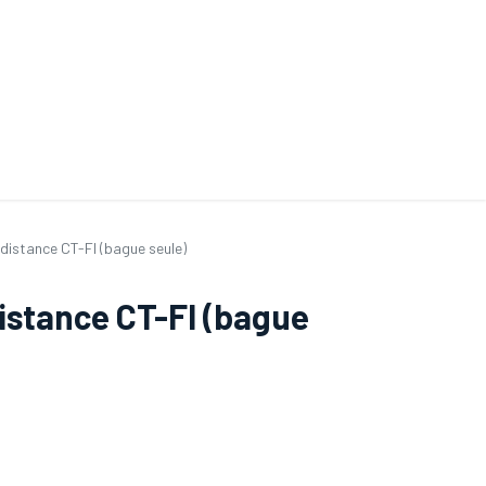
ande de SAV
Nos services
Aides au choix
FAQ
Tout savoir sur les gan
istance CT-FI (bague seule)
stance CT-FI (bague