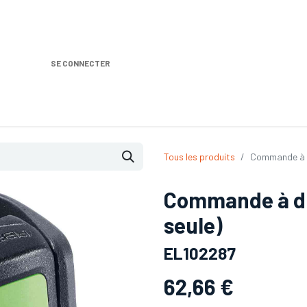
SE CONNECTER
Nos produits
Location DISTRIPLUS
Dem
Tous les produits
Commande à d
Commande à di
seule)
EL102287
62,66
€