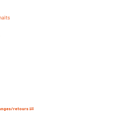
haits
anges/retours