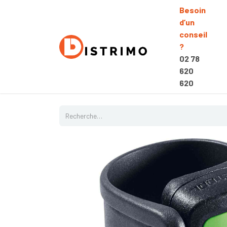
Besoin
d’un
conseil
?
02 78
620
620