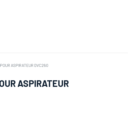
ande de SAV
Nos services
Aides au choix
FAQ
Tout savoir sur les gan
 POUR ASPIRATEUR DVC260
POUR ASPIRATEUR