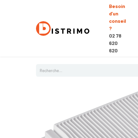
Besoin
d’un
conseil
?
02 78
620
620