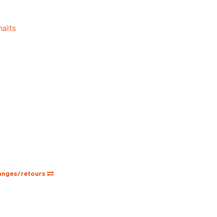
haits
anges/retours