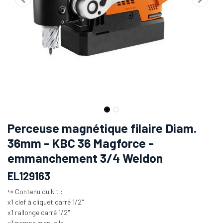
Perceuse magnétique filaire Diam.
36mm - KBC 36 Magforce -
emmanchement 3/4 Weldon
EL129163
↪️ Contenu du kit :
x1 clef à cliquet carré 1/2"
x1 rallonge carré 1/2"
x1 pompe manuelle