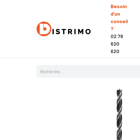
Besoin
d’un
conseil
?
02 78
620
620