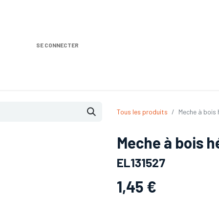
SE CONNECTER
Nos produits
Location DISTRIPLUS
Dem
Tous les produits
Meche à bois
Meche à bois 
EL131527
1,45
€