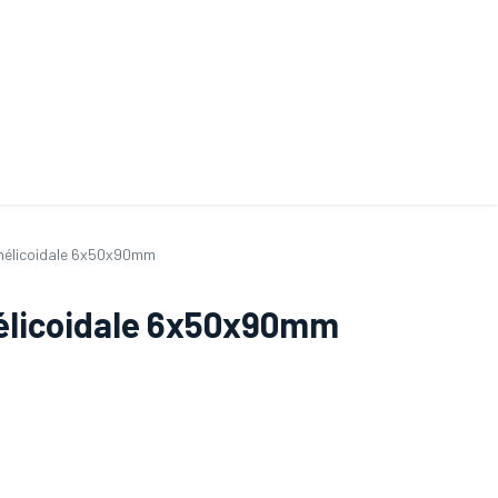
ande de SAV
Nos services
Aides au choix
FAQ
Tout savoir sur les gan
 hélicoidale 6x50x90mm
hélicoidale 6x50x90mm