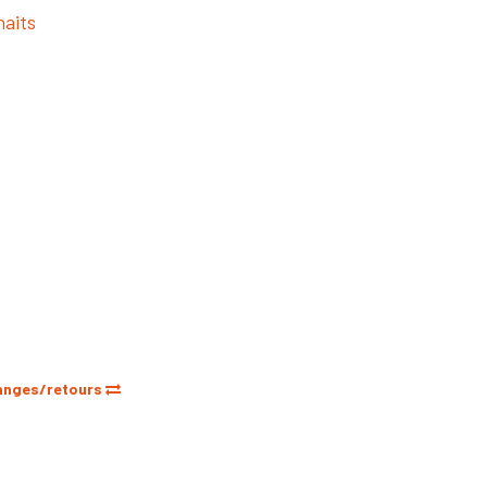
haits
anges/retours