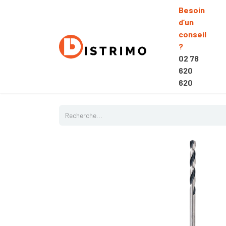
Besoin
d’un
conseil
?
02 78
620
620