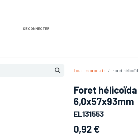
SE CONNECTER
Nos produits
Location DISTRIPLUS
Dem
Tous les produits
Foret hélico
Foret hélicoïda
6,0x57x93mm
EL131553
0,92
€