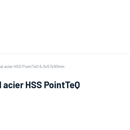
ande de SAV
Nos services
Aides au choix
FAQ
Tout savoir sur les gan
ïdal acier HSS PointTeQ 6,0x57x93mm
l acier HSS PointTeQ