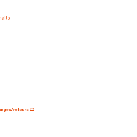
haits
anges/retours