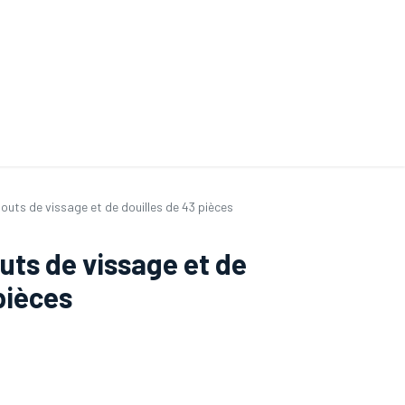
ande de SAV
Nos services
Aides au choix
FAQ
Tout savoir sur les gan
outs de vissage et de douilles de 43 pièces
uts de vissage et de
pièces