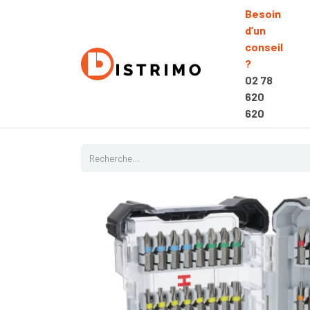
Besoin
d’un
conseil
?
02 78
620
620