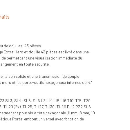
haits
u de douilles, 43 pièces.
 Extra Hard et douille 43 pièces est livré dans une
lide permettant une visualisation immédiate du
 rangement en toute sécurité.
liaison solide et une transmission de couple
s mors et les porte-outils hexagonaux internes de ¼"
PZ3 SL3, SL4, SL5, SL6 H3, H4, H5, H6 T10, T15, T20
H15, TH20 (2x), TH25, TH27, TH30, TH40 PH2 PZ2 SL6
 permanent pour vis à tête hexagonale (6 mm, 8 mm, 10
tique Porte-embout universel avec fonction de