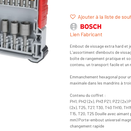
Ajouter à la liste de sou
Lien Fabricant
Embout de vissage extra hard et je
L'assortiment d’embouts de vissage
boîte de rangement pratique et so
contenu, un transport facile et un
Emmanchement hexagonal pour une 
maximale dans les mandrins à troi
Contenu du coffret :
PH1, PH2 (2x), PH3 PZ1, PZ2 (2x) 
(2x), T25, T27, T30, T40 TH10, T
T15, T20, T25 Douille avec aimant
mm) Porte-embout universel magné
changement rapide