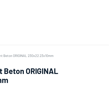
ande de SAV
Nos services
Aides au choix
FAQ
Tout savoir sur les gan
nt Beton ORIGINAL 230x22.23x10mm
t Beton ORIGINAL
mm