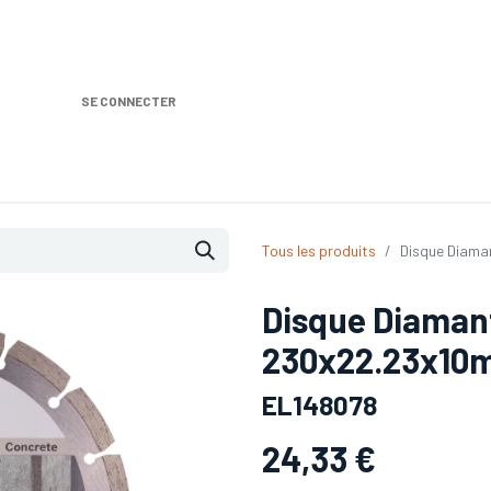
SE CONNECTER
Nos produits
Location DISTRIPLUS
Dem
Tous les produits
Disque Diama
Disque Diaman
230x22.23x10
EL148078
24,33
€