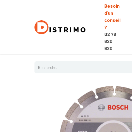
Besoin
d’un
conseil
?
02 78
620
620