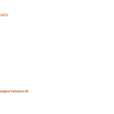
haits
anges/retours