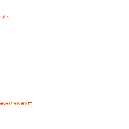
haits
anges/retours