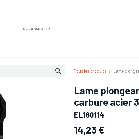
SE CONNECTER
Nos produits
Location DISTRIPLUS
Dem
Tous les produits
Lame plongea
Lame plongean
carbure acier
EL160114
14,23
€