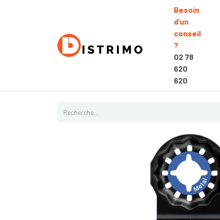
Besoin
d’un
conseil
?
02 78
620
620