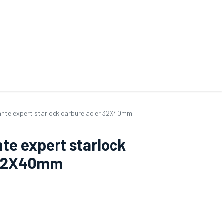
ande de SAV
Nos services
Aides au choix
FAQ
Tout savoir sur les gan
nte expert starlock carbure acier 32X40mm
te expert starlock
 32X40mm