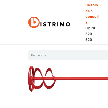
Besoin
d’un
conseil
?
02 78
620
620