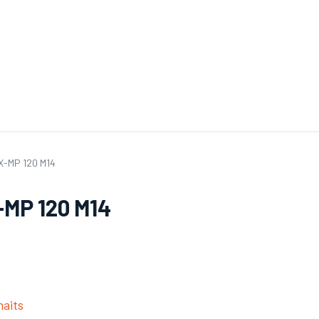
ande de SAV
Nos services
Aides au choix
FAQ
Tout savoir sur les gan
X-MP 120 M14
-MP 120 M14
haits