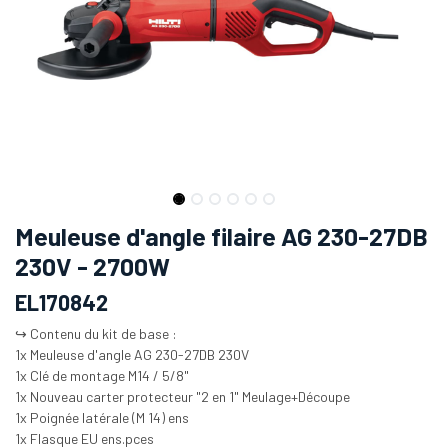
Meuleuse d'angle filaire AG 230-27DB
230V - 2700W
EL170842
↪️ Contenu du kit de base :
1x Meuleuse d'angle AG 230-27DB 230V
1x Clé de montage M14 / 5/8"
1x Nouveau carter protecteur "2 en 1" Meulage+Découpe
1x Poignée latérale (M 14) ens
1x Flasque EU ens.pces