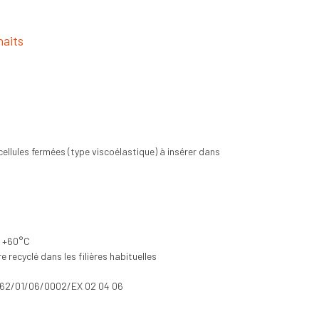
haits
ellules fermées (type viscoélastique) à insérer dans
C +60°C
 recyclé dans les filières habituelles
/162/01/06/0002/EX 02 04 06