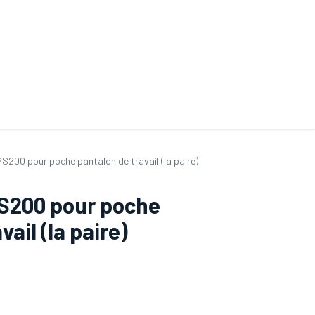
ande de SAV
Nos services
Aides au choix
FAQ
Tout savoir sur les gan
PS200 pour poche pantalon de travail (la paire)
PS200 pour poche
ail (la paire)