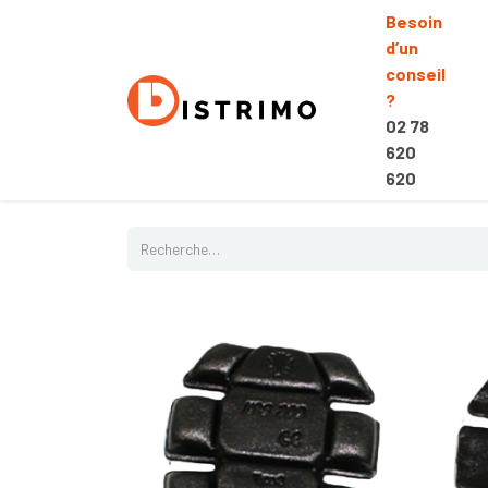
Besoin
d’un
conseil
?
02 78
620
620