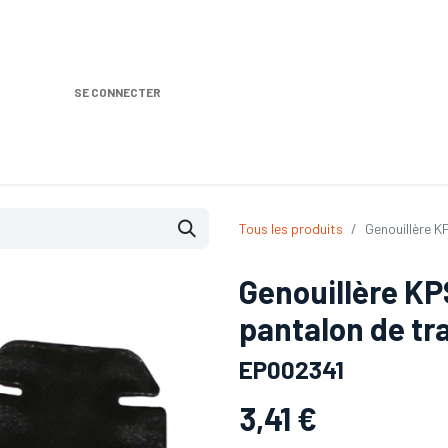
SE CONNECTER
Nos produits
Location DISTRIPLUS
Dem
Tous les produits
Genouillère K
Genouillère K
pantalon de trav
EP002341
3,41
€