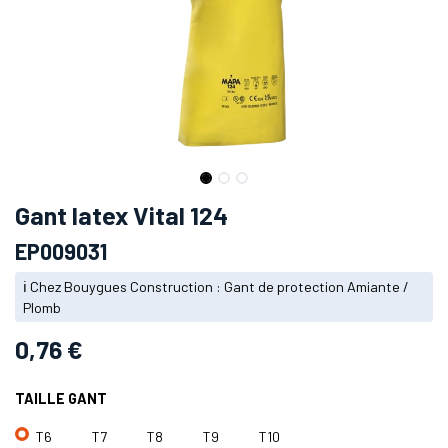
Gant latex Vital 124
EP009031
ℹ️ Chez Bouygues Construction : Gant de protection Amiante /
Plomb
0,76
€
TAILLE GANT
T6
T7
T8
T9
T10