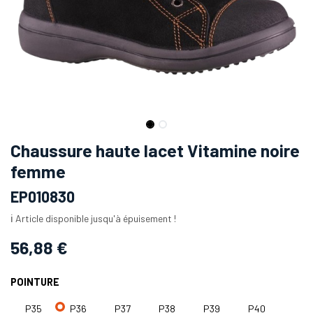
Chaussure haute lacet Vitamine noire
femme
EP010830
ℹ️ Article disponible jusqu'à épuisement !
56,88
€
POINTURE
P35
P36
P37
P38
P39
P40