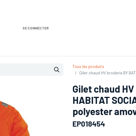
SE CONNECTER
Nos produits
Location DISTRIPLUS
Dem
Tous les produits
Gilet chaud HV broderie BY B
Gilet chaud HV
HABITAT SOCI
polyester amov
EP018454