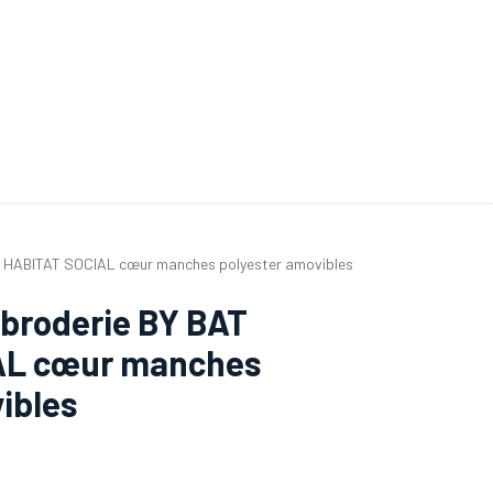
ande de SAV
Nos services
Aides au choix
FAQ
Tout savoir sur les gan
AT HABITAT SOCIAL cœur manches polyester amovibles
 broderie BY BAT
AL cœur manches
ibles