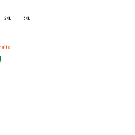
2XL
3XL
haits