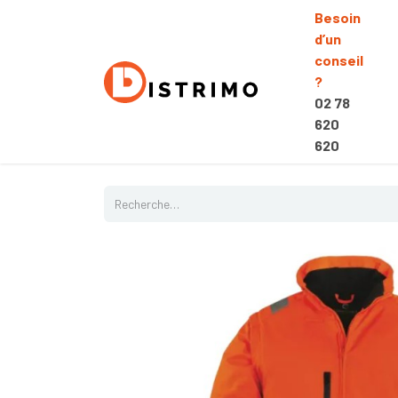
Besoin
d’un
conseil
?
02 78
620
620