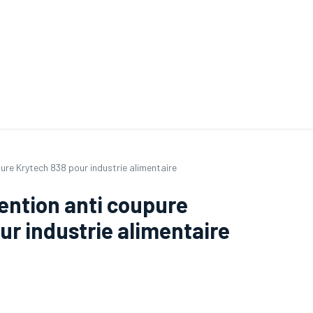
ande de SAV
Nos services
Aides au choix
FAQ
Tout savoir sur les gan
re Krytech 838 pour industrie alimentaire
ention anti coupure
ur industrie alimentaire