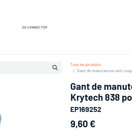
SE CONNECTER
Nos produits
Location DISTRIPLUS
Dem
Tous les produits
Gant de manutention anti coupu
Gant de manut
Krytech 838 po
EP169252
9,60
€