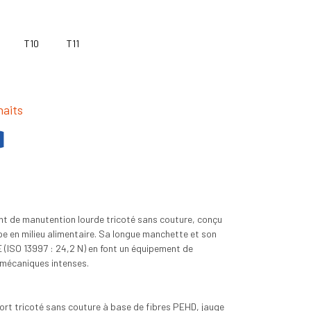
T10
T11
haits
t de manutention lourde tricoté sans couture, conçu
e en milieu alimentaire. Sa longue manchette et son
E (ISO 13997 : 24,2 N) en font un équipement de
 mécaniques intenses.
ort tricoté sans couture à base de fibres PEHD, jauge