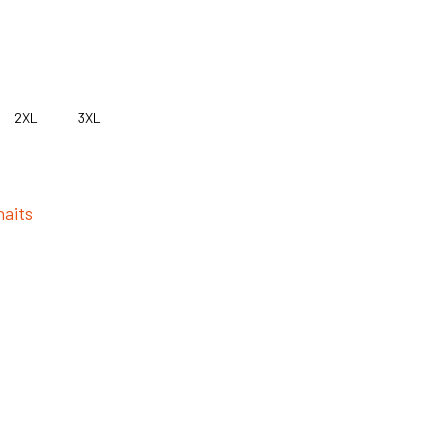
2XL
3XL
haits