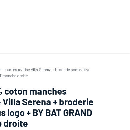
ande de SAV
Nos services
Aides au choix
FAQ
Tout savoir sur les gan
 courtes marine Villa Serena + broderie nominative
T manche droite
0% coton manches
 Villa Serena + broderie
us logo + BY BAT GRAND
droite