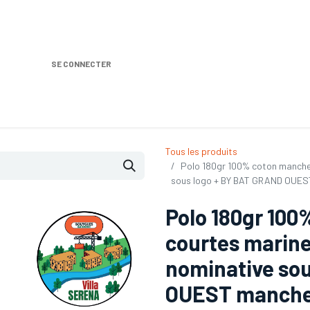
SE CONNECTER
Nos produits
Location DISTRIPLUS
Dem
Tous les produits
Polo 180gr 100% coton manches
sous logo + BY BAT GRAND OUES
Polo 180gr 10
courtes marine
nominative so
OUEST manche 