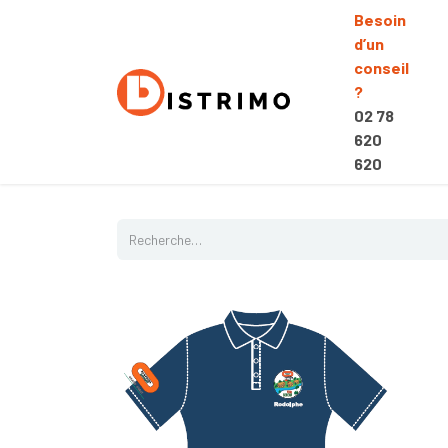
Besoin
d’un
conseil
?
02 78
620
620