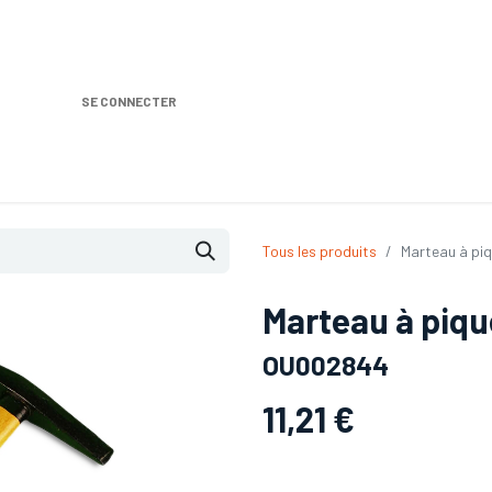
SE CONNECTER
Nos produits
Location DISTRIPLUS
Dem
Tous les produits
Marteau à pi
Marteau à piqu
OU002844
11,21
€