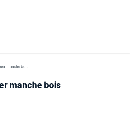
ande de SAV
Nos services
Aides au choix
FAQ
Tout savoir sur les gan
quer manche bois
er manche bois