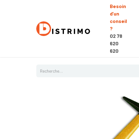
Besoin
d’un
conseil
?
02 78
620
620