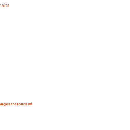
haits
anges/retours