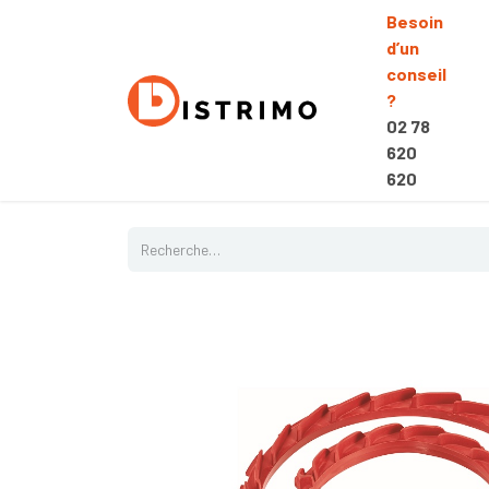
Besoin
d’un
conseil
?
02 78
620
620