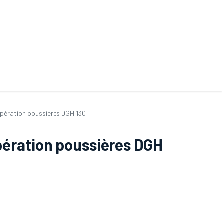
ande de SAV
Nos services
Aides au choix
FAQ
Tout savoir sur les gan
upération poussières DGH 130
ération poussières DGH