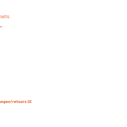
haits
anges/retours