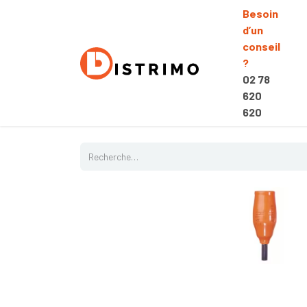
Besoin
d’un
conseil
?
02 78
620
620