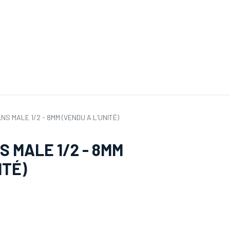
ande de SAV
Nos services
Aides au choix
FAQ
Tout savoir sur les gan
NS MALE 1/2 - 8MM (VENDU A L’UNITÉ)
S MALE 1/2 - 8MM
ITÉ)