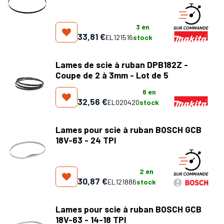
3
en
33,81
€
EL121516
stock
Lames de scie à ruban DPB182Z -
Coupe de 2 à 3mm - Lot de 5
6
en
32,56
€
EL020420
stock
Lames pour scie à ruban BOSCH GCB
18V-63 - 24 TPI
2
en
30,87
€
EL121886
stock
Lames pour scie à ruban BOSCH GCB
18V-63 - 14-18 TPI