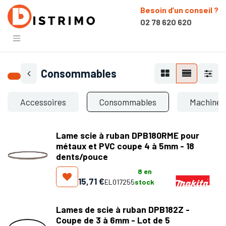
Besoin d’un conseil ?
02 78 620 620
Consommables
Accessoires
Consommables
Machines
Lame scie à ruban DPB180RME pour
métaux et PVC coupe 4 à 5mm - 18
dents/pouce
8
en
15,71
€
EL017255
stock
Lames de scie à ruban DPB182Z -
Coupe de 3 à 6mm - Lot de 5