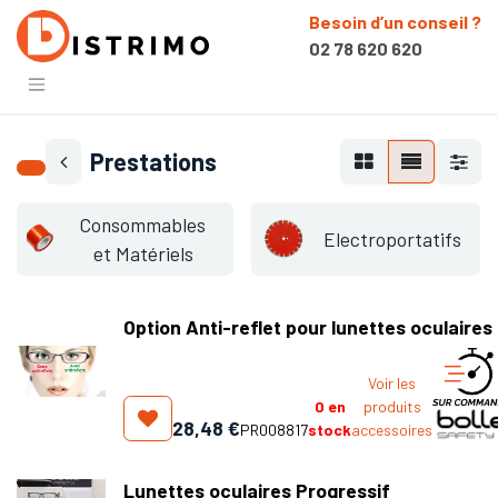
Besoin d’un conseil ?
02 78 620 620
Prestations
Consommables
Electroportatifs
et Matériels
Option Anti-reflet pour lunettes oculaires
Voir les
0
en
produits
28,48
€
PR008817
stock
accessoires
Lunettes oculaires Progressif