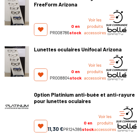
FreeForm Arizona
Voir les
0
en
produits
PR008786
stock
accessoires
Lunettes oculaires Unifocal Arizona
Voir les
0
en
produits
PR008804
stock
accessoires
Option Platinium anti-buée et anti-rayure
pour lunettes oculaires
Voir les
0
en
produits
11,30
€
PR124386
stock
accessoires