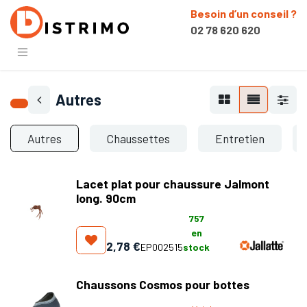
Besoin d’un conseil ?
02 78 620 620
Autres
Autres
Chaussettes
Entretien
Lacet plat pour chaussure Jalmont
long. 90cm
757
en
2,78
€
EP002515
stock
Chaussons Cosmos pour bottes