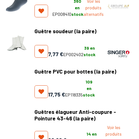
360
Voir les
en
produits
EP008410
stock
alternatifs
Guêtre soudeur (la paire)
39
en
7,77
€
EP002402
stock
Guêtre PVC pour bottes (la paire)
109
en
17,75
€
EP118335
stock
Guêtres élagueur Anti-coupure -
Pointure 43-46 (la paire)
Voir les
14
en
produits