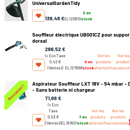
UniversalGardenTidy
2
en
136,48
€
EL123810
stock
Souffleur électrique UB001CZ pour suppor
dorsal
286,52
€
(+
Eco Taxe
Voir les
Voir les
0,42 €
0
en
produits
produit
(Ventes)
)
EL127898
stock
alternatifs
accessoi
Aspirateur Souffleur LXT 18V - 54 mbar -
Nouveau !
- Sans batterie ni chargeur
71,66
€
(+
Eco
Taxe
Voir les
Voir les
0,53 €
7
en
produits
produits
(Ventes)
)
EL161601
stock
alternatifs
accessoires