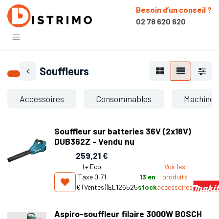
Besoin d’un conseil ?
02 78 620 620
Souffleurs
Accessoires
Consommables
Machines
Souffleur sur batteries 36V (2x18V)
DUB362Z - Vendu nu
259,21
€
(+
Eco
Voir les
Taxe 0,71
13
en
produits
€ (Ventes)
)
EL126525
stock
accessoires
Aspiro-souffleur filaire 3000W BOSCH