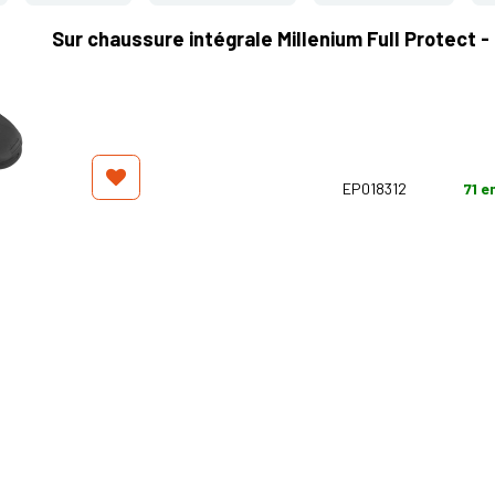
Sur chaussure intégrale Millenium Full Protect -
EP018312
71
e