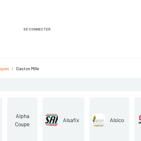
SE CONNECTER
Nos produits
Location DISTRIPLUS
Dem
ques
Gaston Mille
Alpha
Alsafix
Alsico
Coupe