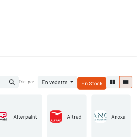
ande de SAV
Nos services
Aides au choix
FAQ
Tout savoir sur les gan
En vedette
Trier par :
En Stock
Alterpaint
Altrad
Anoxa