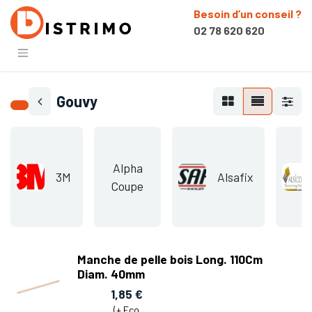
Besoin d’un conseil ?
02 78 620 620
Gouvy
Alpha
3M
Alsafix
Coupe
Manche de pelle bois Long. 110Cm
Diam. 40mm
1,85
€
(+
Eco