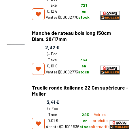
Taxe
721
0,12 €
en
(Ventes)
)
OU002770
stock
Manche de rateau bois long 150cm
Diam. 28/17mm
2,32
€
(+
Eco
Taxe
333
0,10 €
en
(Ventes)
)
OU002773
stock
Truelle ronde italienne 22 Cm supérieure -
Muller
3,41
€
(+
Eco
Taxe
243
Voir les
0,01 €
en
produits
(Achats)
)
OU004536
stock
alternatifs